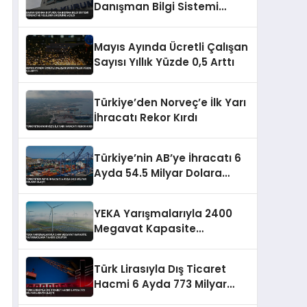
Danışman Bilgi Sistemi
Öğrenci ve Velilerin Erişimine
Açıldı
Mayıs Ayında Ücretli Çalışan
Sayısı Yıllık Yüzde 0,5 Arttı
Türkiye’den Norveç’e İlk Yarı
İhracatı Rekor Kırdı
Türkiye’nin AB’ye İhracatı 6
Ayda 54.5 Milyar Dolara
Ulaştı
YEKA Yarışmalarıyla 2400
Megavat Kapasite
Yatırımcılara Tahsis Ediliyor
Türk Lirasıyla Dış Ticaret
Hacmi 6 Ayda 773 Milyar
Liraya Ulaştı