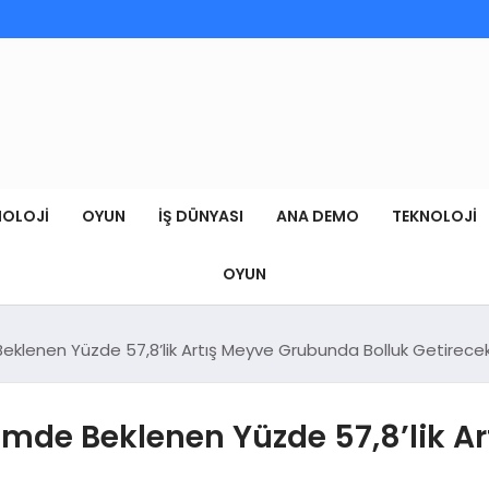
NOLOJI
OYUN
İŞ DÜNYASI
ANA DEMO
TEKNOLOJI
OYUN
Beklenen Yüzde 57,8’lik Artış Meyve Grubunda Bolluk Getirece
timde Beklenen Yüzde 57,8’lik 