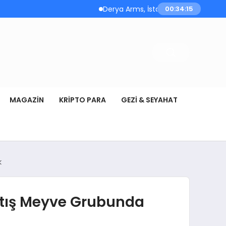
Derya Arms, İstanbul Prohunt 2026’da yeni 
00:34:16
MAGAZIN
KRIPTO PARA
GEZI & SEYAHAT
k
Artış Meyve Grubunda