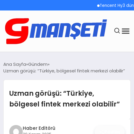
Tencent Hy3 dünya gen
ANASAYFA
Ana Sayfa
Gündem
Uzman görüşü: “Türkiye, bölgesel fintek merkezi olabilir”
DEMOLAR
MEGA MENÜ
Uzman görüşü: “Türkiye,
bölgesel fintek merkezi olabilir”
TEKNOLOJI
OYUN
Haber Editörü
Paylaş