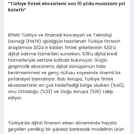
“
T
ü
rkiye fintek ekosistemi son 10 y
ı
lda muazzam yol
katetti
”
KPMG Türkiye ve Finansal İnovasyon ve Teknoloji
Derneği (FINTR) işbirliğiyle hazırlanan Türkiye Fintech
Araştırması 2024’e katılan fintek şirketlerinin %53’ü
dijital ödeme hizmetleri sunarken, %19’u dijital kredi
hizmetleriyle sektöre katkıda bulunuyor. Güçlü
girişimcilik ekosistemi, dijital dönüşümün hızla
benimsenmesi ve genç nüfusu sayesinde önemli bir
potansiyel barındırıyor. Batı Avrupa, Türkiye fintek
ekosisteminin en çok hedeflediği bölge olurken (%40),
onu Ortadoğu (%23) ve Doğu Avrupa (%19) takip
ediyor.
Türkiye’de dijital finansın erken döneminde hayata
geçirilen yenilikçi bir şubesiz bankacılık modelinin ürün