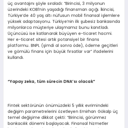
üç avantajını şöyle sıraladı: “Birincisi, 3 milyonun
üzerindeki KOBİ’nin yaşadığı finansman açığı. İkincisi,
Türkiye’de 40 yaş altı nüfusun mobil finansal işlemlere
yüksek adaptasyonu. Türkiye’nin ilk şubesiz bankasında
milyonlarca müşteriye ulaşmamız bunu kanıtladı.
Üçüncüsü ise katlanarak büyüyen e-ticaret hacmi.
Her e-ticaret sitesi artık potansiyel bir finans
platformu. BNPL (şimdi al sonra öde), ödeme geçitleri
ve gömülü finans için büyük fırsatlar var” ifadelerini
kullandı.
“
Yapay zeka, t
ü
m s
ü
recin DNA
’
s
ı
olacak
”
Fintek sektörünün önümüzdeki 5 yıllık evrimindeki
değişim parametrelerini özetleyen Emirhan Gökalp üç
temel değişime dikkat çekti: “Birincisi, görünmez
bankacılık dönemi başlayacak. Finansal hizmetler