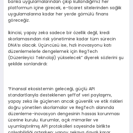
banka uygulamalarından çıkıp kullandığımız her
platformun içine girecek, e-ticaret sitelerinden sağlık
uygulamalarına kadar her yerde gömülü finans
göreceğiz.
İkincisi, yapay zeka sadece bir özellik değil, kredi
skorlamasından risk yönetimine kadar tüm sürecin
DNA’sı olacak. Üçüncüsü ise, hızlı inovasyonu katı
düzenlemelerle dengelemek için RegTech
(Düzenleyici Teknoloji) yükselecek” diyerek sözlerini şu
şekilde sonlandırdı:
“Finansal ekosistemin geleceği, güçlü API
standartlarıyla desteklenen şeffaf veri paylaşımı,
yapay zeka ile güçlenen ancak güvenlik ve etik riskleri
doğru yönetilen skorlamalar ve RegTech alanında
düzenleme-inovasyon dengesinin hassas korunması
üzerine kurulu. Kurumlar, açık mimariler ve
uyumlaştırılmış API protokolleri sayesinde birlikte
çalışabilirliği artırırken; yapay zekaya dayalı karar