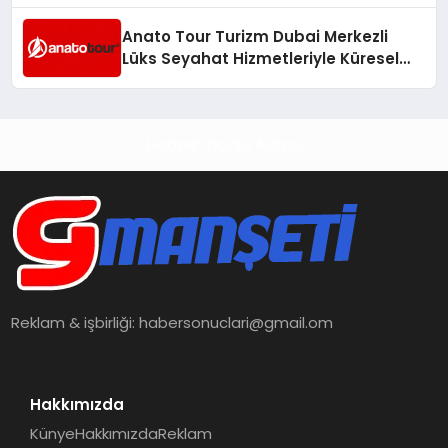
Anato Tour Turizm Dubai Merkezli
Lüks Seyahat Hizmetleriyle Küresel
Turizmde Öne Çıkıyor
Haberin Doğru Adresi
Reklam & işbirliği:
habersonuclari@gmail.om
Hakkımızda
Künye
Hakkımızda
Reklam