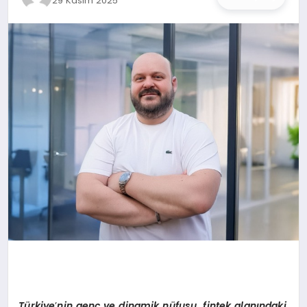
29 Kasım 2025
İŞ DÜNYASI
ANA DEMO
TEKNOLOJI
MAGAZIN
KRIPTO PARA
GEZI & SEYAHAT
OYUN
T
ü
rkiye
’
nin gen
ç
ve dinamik n
ü
fusu, fintek alan
ı
ndaki