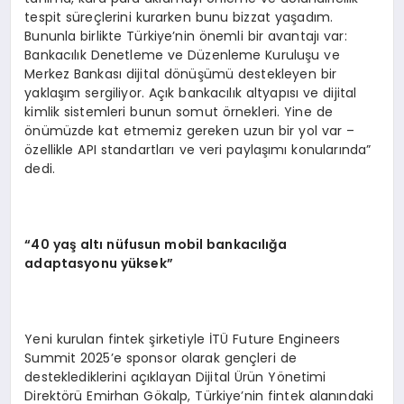
tespit süreçlerini kurarken bunu bizzat yaşadım.
Bununla birlikte Türkiye’nin önemli bir avantajı var:
Bankacılık Denetleme ve Düzenleme Kuruluşu ve
Merkez Bankası dijital dönüşümü destekleyen bir
yaklaşım sergiliyor. Açık bankacılık altyapısı ve dijital
kimlik sistemleri bunun somut örnekleri. Yine de
önümüzde kat etmemiz gereken uzun bir yol var –
özellikle API standartları ve veri paylaşımı konularında”
dedi.
“
40 ya
ş
alt
ı
n
ü
fusun mobil bankac
ı
l
ığ
a
adaptasyonu y
ü
ksek
”
Yeni kurulan fintek şirketiyle İTÜ Future Engineers
Summit 2025’e sponsor olarak gençleri de
desteklediklerini açıklayan Dijital Ürün Yönetimi
Direktörü Emirhan Gökalp, Türkiye’nin fintek alanındaki