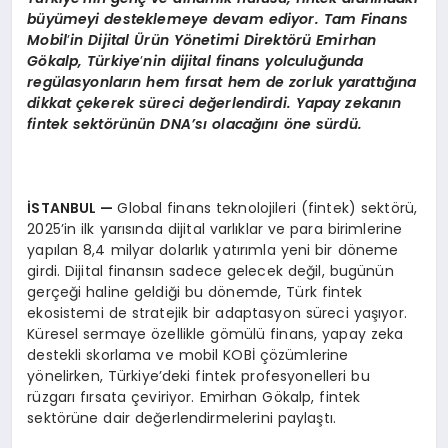
b
ü
y
ü
meyi desteklemeye devam ediyor.
Tam Finans
Mobil
’
in Dijital
Ü
rün Y
ö
netimi Direkt
ö
rü Emirhan
G
ö
kalp, T
ü
rkiye
’
nin dijital finans yolculu
ğ
unda
reg
ü
lasyonlar
ı
n hem f
ı
rsat hem de zorluk yaratt
ığı
na
dikkat
ç
ekerek s
ü
reci de
ğ
erlendirdi. Yapay zekan
ı
n
fintek sekt
ö
r
ü
n
ü
n DNA
’
s
ı
olaca
ğı
n
ı ö
ne s
ü
rd
ü
.
İ
STANBUL
—
Global finans teknolojileri (fintek) sektörü,
2025’in ilk yarısında dijital varlıklar ve para birimlerine
yapılan 8,4 milyar dolarlık yatırımla yeni bir döneme
girdi. Dijital finansın sadece gelecek değil, bugünün
gerçeği haline geldiği bu dönemde, Türk fintek
ekosistemi de stratejik bir adaptasyon süreci yaşıyor.
Küresel sermaye özellikle gömülü finans, yapay zeka
destekli skorlama ve mobil KOBİ çözümlerine
yönelirken, Türkiye’deki fintek profesyonelleri bu
rüzgarı fırsata çeviriyor. Emirhan Gökalp, fintek
sektörüne dair değerlendirmelerini paylaştı.