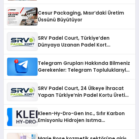
İmzalı Yeni Şarkı
Cesur Packaging, Mısır’daki Üretim
Üssünü Büyütüyor
SRV Padel Court, Türkiye’den
Dünyaya Uzanan Padel Kort
Üretiminde Güvenin Adresi
Telegram Grupları Hakkında Bilmeniz
Gerekenler: Telegram Topluluklarıyla
Güncel Kalmak
SRV Padel Court, 24 Ülkeye İhracat
Yapan Türkiye’nin Padel Kortu Üretim
Gücü
Kleen-Hy-Dro-Gen Inc., Sıfır Karbon
Emisyonlu Hidrojen Isıtma
Teknolojisinde ISO ve TSSA
Düzenleyici Onaylarını Aldı
Marie Rose kozmetik sektörüne giriş