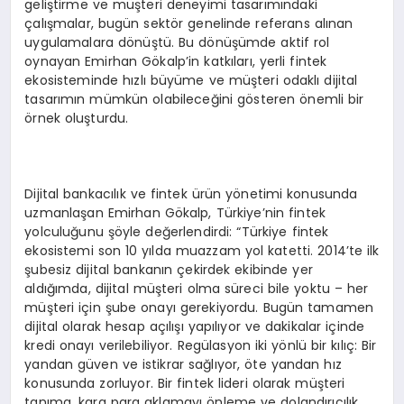
geliştirme ve müşteri deneyimi tasarımındaki
çalışmalar, bugün sektör genelinde referans alınan
uygulamalara dönüştü. Bu dönüşümde aktif rol
oynayan Emirhan Gökalp’in katkıları, yerli fintek
ekosisteminde hızlı büyüme ve müşteri odaklı dijital
tasarımın mümkün olabileceğini gösteren önemli bir
örnek oluşturdu.
Dijital bankacılık ve fintek ürün yönetimi konusunda
uzmanlaşan Emirhan Gökalp, Türkiye’nin fintek
yolculuğunu şöyle değerlendirdi: “Türkiye fintek
ekosistemi son 10 yılda muazzam yol katetti. 2014’te ilk
şubesiz dijital bankanın çekirdek ekibinde yer
aldığımda, dijital müşteri olma süreci bile yoktu – her
müşteri için şube onayı gerekiyordu. Bugün tamamen
dijital olarak hesap açılışı yapılıyor ve dakikalar içinde
kredi onayı verilebiliyor. Regülasyon iki yönlü bir kılıç: Bir
yandan güven ve istikrar sağlıyor, öte yandan hız
konusunda zorluyor. Bir fintek lideri olarak müşteri
tanıma, kara para aklamayı önleme ve dolandırıcılık