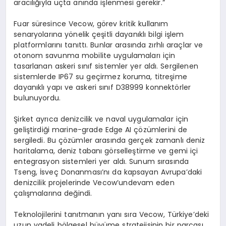
aracılığıyla uçta anında işlenmesi gerekir.”
Fuar süresince
Vecow
, görev kritik kullanım
senaryolarına yönelik çeşitli dayanıklı bilgi işlem
platformlarını tanıttı. Bunlar arasında zırhlı araçlar ve
otonom savunma mobilite uygulamaları için
tasarlanan askeri sınıf sistemler yer aldı. Sergilenen
sistemlerde IP67
su geçirmez koruma, titreşime
dayanıklı yapı ve askeri sınıf D38999 konnektörler
bulunuyordu.
Şirket ayrıca denizcilik ve naval uygulamalar için
geliştirdiği marine-
grade
Edge
AI çözümlerini de
sergiledi. Bu çözümler arasında gerçek zamanlı deniz
haritalama, deniz tabanı görselleştirme ve gemi içi
entegrasyon sistemleri yer aldı. Sunum sırasında
Tseng
, İsveç Donanması’nı da kapsayan Avrupa’daki
denizcilik projelerinde
Vecow’un
devam eden
çalışmalarına değindi.
Teknolojilerini tanıtmanın yanı sıra
Vecow
, Türkiye’deki
uzun vadeli bölgesel büyüme stratejisinin bir parçası