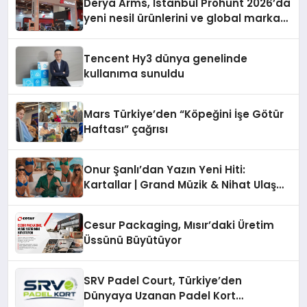
Derya Arms, İstanbul Prohunt 2026’da
yeni nesil ürünlerini ve global marka
vizyonunu sergiledi
Tencent Hy3 dünya genelinde
kullanıma sunuldu
Mars Türkiye’den “Köpeğini İşe Götür
Haftası” çağrısı
Onur Şanlı’dan Yazın Yeni Hiti:
Kartallar | Grand Müzik & Nihat Ulaş
İmzalı Yeni Şarkı
Cesur Packaging, Mısır’daki Üretim
Üssünü Büyütüyor
SRV Padel Court, Türkiye’den
Dünyaya Uzanan Padel Kort