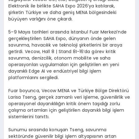
Elektronik ile birlikte SAHA Expo 2026’ya katılarak,
şirketin Türkiye ve daha geniş MENA bölgesindeki
büyüyen varlığını öne çıkardı.
5–9 Mayıs tarihleri arasında İstanbul Fuar Merkezi’nde
gerçekleştirilen SAHA Expo, dünyanın önde gelen
savunma, havacılık ve teknoloji şirketlerini bir araya
getirdi.
Vecow
,
Hall
8 |
Stand
8I-16’da görev kritik
savunma, denizcilik, otonom mobilite ve saha
operasyonları uygulamaları için geliştirilen en yeni
dayanıklı
Edge
AI ve endüstriyel bilgi işlem
platformlarını sergiledi.
Fuar boyunca,
Vecow
MENA ve Türkiye Bölge Direktörü
Larisa
Tseng
, gerçek zamanlı veri işleme, güvenilirlik ve
operasyonel dayanıklılığın kritik önem taşıdığı zorlu
çalışma ortamları için geliştirilen dayanıklı bilgi işlem
sistemlerini tanıttı.
Sunumu sırasında konuşan
Tseng
, savunma
sektöründe güvenilir bilgi işlem altyapısının artan