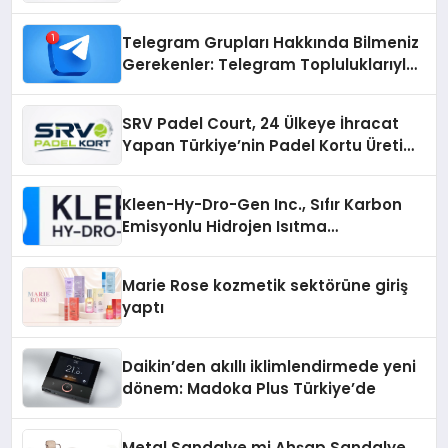
Üretiminde Güvenin Adresi
Telegram Grupları Hakkında Bilmeniz
Gerekenler: Telegram Topluluklarıyla
Güncel Kalmak
SRV Padel Court, 24 Ülkeye İhracat
Yapan Türkiye’nin Padel Kortu Üretim
Gücü
Kleen-Hy-Dro-Gen Inc., Sıfır Karbon
Emisyonlu Hidrojen Isıtma
Teknolojisinde ISO ve TSSA
Düzenleyici Onaylarını Aldı
Marie Rose kozmetik sektörüne giriş
yaptı
Daikin’den akıllı iklimlendirmede yeni
dönem: Madoka Plus Türkiye’de
Metal Sandalye mi Ahşap Sandalye