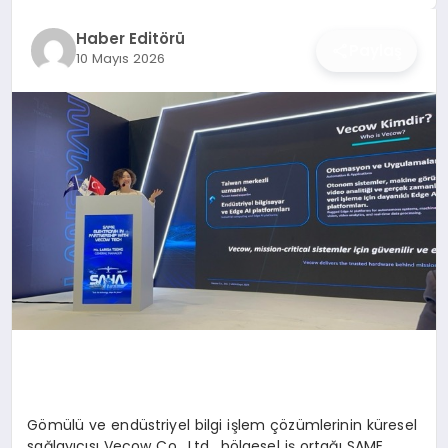
İŞ DÜNYASI
Haber Editörü
Paylaş
10 Mayıs 2026
ANA DEMO
TEKNOLOJI
MAGAZIN
KRIPTO PARA
GEZI & SEYAHAT
OYUN
Gömülü ve endüstriyel bilgi işlem çözümlerinin küresel
sağlayıcısı
Vecow
Co
., Ltd., bölgesel iş ortağı SAME