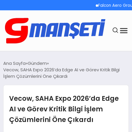
Falcon Aero Group, Küre
ANASAYFA
Ana Sayfa
Gündem
Vecow, SAHA Expo 2026’da Edge AI ve Görev Kritik Bilgi
DEMOLAR
İşlem Çözümlerini Öne Çıkardı
MEGA MENÜ
Vecow, SAHA Expo 2026’da Edge
TEKNOLOJI
AI ve Görev Kritik Bilgi İşlem
Çözümlerini Öne Çıkardı
OYUN