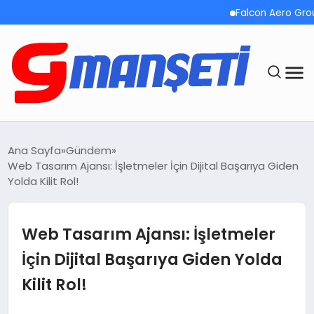
Falcon Aero Group, Küresel
ANASAYFA
Ana Sayfa
Gündem
Web Tasarım Ajansı: İşletmeler İçin Dijital Başarıya Giden
DEMOLAR
Yolda Kilit Rol!
MEGA MENÜ
Web Tasarım Ajansı: İşletmeler
TEKNOLOJI
İçin Dijital Başarıya Giden Yolda
Kilit Rol!
OYUN