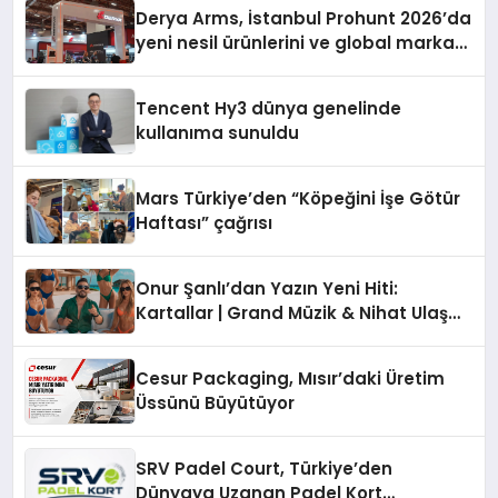
Derya Arms, İstanbul Prohunt 2026’da
yeni nesil ürünlerini ve global marka
vizyonunu sergiledi
Tencent Hy3 dünya genelinde
kullanıma sunuldu
Mars Türkiye’den “Köpeğini İşe Götür
Haftası” çağrısı
Onur Şanlı’dan Yazın Yeni Hiti:
Kartallar | Grand Müzik & Nihat Ulaş
İmzalı Yeni Şarkı
Cesur Packaging, Mısır’daki Üretim
Üssünü Büyütüyor
SRV Padel Court, Türkiye’den
Dünyaya Uzanan Padel Kort