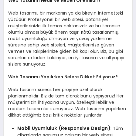
Web Tasarımı Nedir ve Neden Önemlidir?
Web tasarımı, bir markanın ya da bireyin internetteki
yüzüdür. Profesyonel bir web sitesi, potansiyel
müşterilerinizle ilk temas noktanızdır ve bu temasın
olumlu olması büyük önem taşır. Kötü tasarlanmış,
mobil uyumluluğu olmayan ve yavaş yüklenme
süresine sahip web siteleri, müşterilerinize güven
vermez ve rakiplerinize giden bir kapı olur. Biz, bu gibi
sorunları ortadan kaldırıyor, en iyi tasarım ve altyapıyı
sizlere sunuyoruz.
Web Tasarımı Yapılırken Nelere Dikkat Ediyoruz?
Web tasarım süreci, her projeye özel olarak
planlanmalıdır. Biz de tam olarak bunu yapıyoruz! Her
müşterimizin ihtiyacına uygun, özelleştirilebilir ve
modern tasarımlar sunuyoruz. Web tasarımı yapılırken
dikkat ettiğimiz bazı kritik noktalar şunlardır:
Mobil Uyumluluk (Responsive Design)
: Tüm
cihazlarda sorunsuz çalışan bir web sitesi