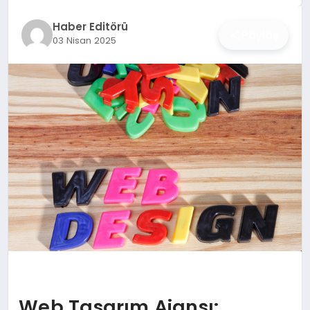
İŞ DÜNYASI
Haber Editörü
Paylaş
03 Nisan 2025
ANA DEMO
TEKNOLOJI
MAGAZIN
KRIPTO PARA
GEZI & SEYAHAT
OYUN
Web Tasarım Ajansı: