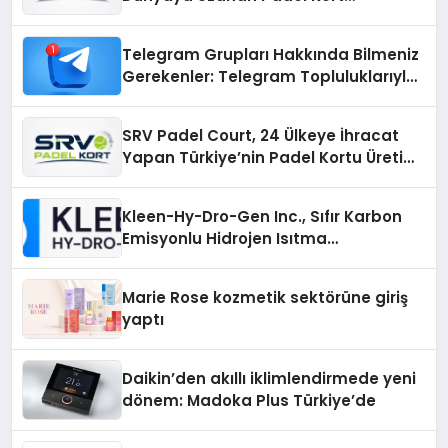
Üretiminde Güvenin Adresi
Telegram Grupları Hakkında Bilmeniz
Gerekenler: Telegram Topluluklarıyla
Güncel Kalmak
SRV Padel Court, 24 Ülkeye İhracat
Yapan Türkiye’nin Padel Kortu Üretim
Gücü
Kleen-Hy-Dro-Gen Inc., Sıfır Karbon
Emisyonlu Hidrojen Isıtma
Teknolojisinde ISO ve TSSA
Düzenleyici Onaylarını Aldı
Marie Rose kozmetik sektörüne giriş
yaptı
Daikin’den akıllı iklimlendirmede yeni
dönem: Madoka Plus Türkiye’de