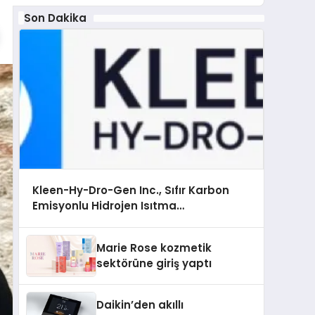
Son Dakika
Kleen-Hy-Dro-Gen Inc., Sıfır Karbon
Emisyonlu Hidrojen Isıtma
Teknolojisinde ISO ve TSSA Düzenleyici
Onaylarını Aldı
Marie Rose kozmetik
sektörüne giriş yaptı
Daikin’den akıllı