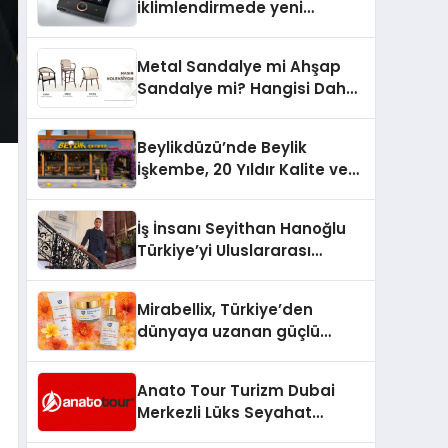
iklimlendirmede yeni
dönem: Madoka Plus
Türkiye’de
Metal Sandalye mi Ahşap
Sandalye mi? Hangisi Daha
Avantajlı?
Beylikdüzü’nde Beylik
İşkembe, 20 Yıldır Kalite ve
Lezzetin Değişmeyen Adresi
İş İnsanı Seyithan Hanoğlu
Türkiye’yi Uluslararası
Arenada Tanıtmayı
Hedefliyor
Mirabellix, Türkiye’den
dünyaya uzanan güçlü
büyümesini sürdürüyor
Anato Tour Turizm Dubai
Merkezli Lüks Seyahat
Hizmetleriyle Küresel