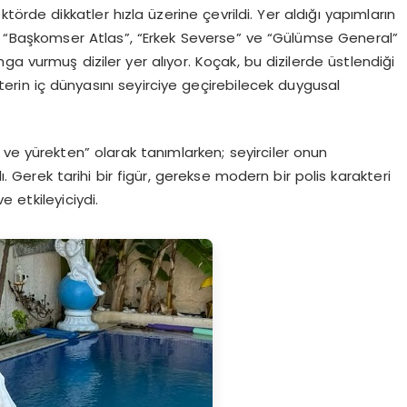
örde dikkatler hızla üzerine çevrildi. Yer aldığı yapımların
 “Başkomser Atlas”, “Erkek Severse” ve “Gülümse General”
a vurmuş diziler yer alıyor. Koçak, bu dizilerde üstlendiği
kterin iç dünyasını seyirciye geçirebilecek duygusal
ve yürekten” olarak tanımlarken; seyirciler onun
 Gerek tarihi bir figür, gerekse modern bir polis karakteri
 etkileyiciydi.