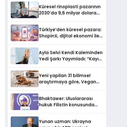
Turizmde Öne Çıkıyor
Küresel rinoplasti pazarının
2030’da 9,6 milyar dolara
ulaşması bekleniyor
Türkiye’den küresel pazara:
ShopinX, dijital ekonomi ile
gerçek dünya alışverişini bir
araya getirmeyi hedefliyor
Ayla Selvi Kendi Kaleminden
Yedi Şarkı Yayımladı: “Kayıp
Kasetler 1” 31 Temmuz’da
Çıktı
Yeni yapilan 31 bilimsel
araştırmaya göre, Vegan
Köpek Maması ve Vegan
Kedi Mamasının İyi
Bhaktawer: Uluslararası
Sindirildiğini Ortaya Koydu
hukuk Filistin konusunda
çifte standart uyguluyor
Yunan uzman: Ukrayna