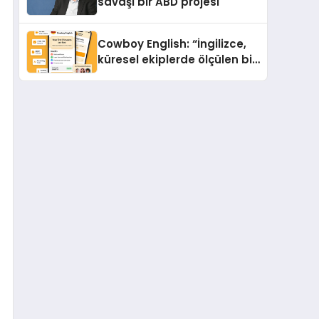
savaşı bir ABD projesi
Cowboy English: “İngilizce,
küresel ekiplerde ölçülen bir
iş yetkinliğine dönüşüyor”