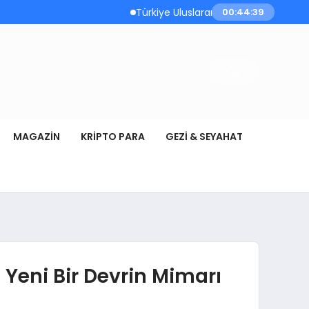
Türkiye Uluslararası Nükleer Bilim Olimpiyatı’na İl
00:44:41
MAGAZIN
KRIPTO PARA
GEZI & SEYAHAT
Yeni Bir Devrin Mimarı