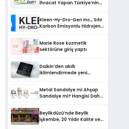
İhracat Yapan Türkiye’nin
Padel Kortu Üretim Gücü
Kleen-Hy-Dro-Gen Inc., Sıfır
Karbon Emisyonlu Hidrojen
Isıtma Teknolojisinde ISO ve
TSSA Düzenleyici Onaylarını
Marie Rose kozmetik
Aldı
sektörüne giriş yaptı
Daikin’den akıllı
iklimlendirmede yeni
dönem: Madoka Plus
Türkiye’de
Metal Sandalye mi Ahşap
Sandalye mi? Hangisi Daha
Avantajlı?
Beylikdüzü’nde Beylik
İşkembe, 20 Yıldır Kalite ve
Lezzetin Değişmeyen Adresi