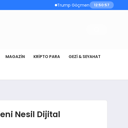
Trump Göçmen Kamyon Şoförleri Yerine Ga
12:50:58
MAGAZIN
KRIPTO PARA
GEZI & SEYAHAT
i Nesil Dijital