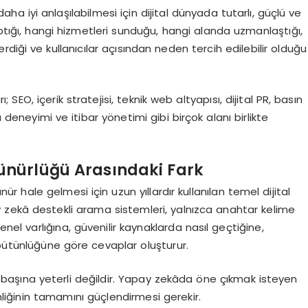
ha iyi anlaşılabilmesi için dijital dünyada tutarlı, güçlü ve
aptığı, hangi hizmetleri sunduğu, hangi alanda uzmanlaştığı,
diği ve kullanıcılar açısından neden tercih edilebilir olduğu
EO, içerik stratejisi, teknik web altyapısı, dijital PR, basın
 deneyimi ve itibar yönetimi gibi birçok alanı birlikte
rünürlüğü Arasındaki Fark
hale gelmesi için uzun yıllardır kullanılan temel dijital
 zekâ destekli arama sistemleri, yalnızca anahtar kelime
enel varlığına, güvenilir kaynaklarda nasıl geçtiğine,
 bütünlüğüne göre cevaplar oluşturur.
k başına yeterli değildir. Yapay zekâda öne çıkmak isteyen
imliğinin tamamını güçlendirmesi gerekir.