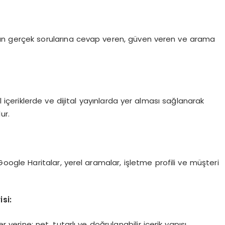
ların gerçek sorularına cevap veren, güven veren ve arama
 içeriklerde ve dijital yayınlarda yer alması sağlanarak
ur.
Google Haritalar, yerel aramalar, işletme profili ve müşteri
si:
r yerine; net, tutarlı ve doğrulanabilir içerik yapısı