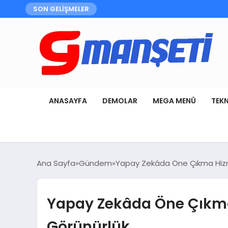
SON GELİŞMELER
ANASAYFA
DEMOLAR
MEGA MENÜ
TEK
Ana Sayfa
Gündem
Yapay Zekâda Öne Çıkma Hizmeti
Yapay Zekâda Öne Çıkma H
Görünürlük