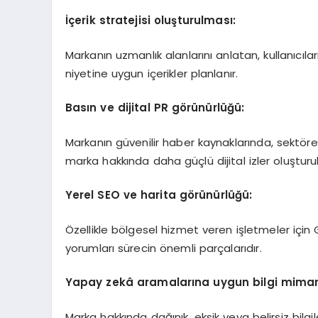
İçerik stratejisi oluşturulması:
Markanın uzmanlık alanlarını anlatan, kullanıcı
niyetine uygun içerikler planlanır.
Basın ve dijital PR görünürlüğü:
Markanın güvenilir haber kaynaklarında, sektörel
marka hakkında daha güçlü dijital izler oluşturul
Yerel SEO ve harita görünürlüğü:
Özellikle bölgesel hizmet veren işletmeler için 
yorumları sürecin önemli parçalarıdır.
Yapay zekâ aramalarına uygun bilgi mimari
Marka hakkında dağınık, eksik veya belirsiz bilgile