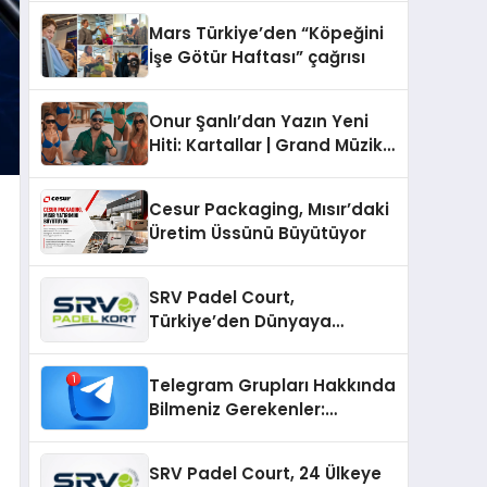
Mars Türkiye’den “Köpeğini
İşe Götür Haftası” çağrısı
Onur Şanlı’dan Yazın Yeni
Hiti: Kartallar | Grand Müzik
& Nihat Ulaş İmzalı Yeni Şarkı
Cesur Packaging, Mısır’daki
Üretim Üssünü Büyütüyor
SRV Padel Court,
Türkiye’den Dünyaya
Uzanan Padel Kort
Üretiminde Güvenin Adresi
Telegram Grupları Hakkında
Bilmeniz Gerekenler:
Telegram Topluluklarıyla
Güncel Kalmak
SRV Padel Court, 24 Ülkeye