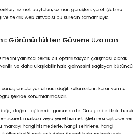
rikler, hizmet sayfaları, uzman görüşleri, yerel işletme
ığı ve teknik web altyapısı bu sürecin tamamlayıcı
: Görünürlükten Güvene Uzanan
ini yalnızca teknik bir optimizasyon çalışması olarak
üvenilir ve daha ulaşılabilir hale gelmesini sağlayan bütüncül
nuçlarında yer alması değil; kullanıcıların karar verme
 doğru şekilde konumlanmasıdır.
değil, doğru bağlamda görünmektir. Örneğin bir klinik, hukuk
e-ticaret markası veya yerel hizmet işletmesi dijitalde yer
bu markayı hangi hizmetlerle, hangi şehirlerle, hangi
 ilişkilendirdiği artık çok daha önemli hale gelmektedir.