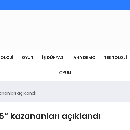
NOLOJI
OYUN
İŞ DÜNYASI
ANA DEMO
TEKNOLOJI
OYUN
ananları açıklandı
25” kazananları açıklandı