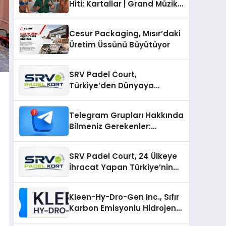
Hiti: Kartallar | Grand Müzik
& Nihat Ulaş İmzalı Yeni Şarkı
Cesur Packaging, Mısır’daki
Üretim Üssünü Büyütüyor
SRV Padel Court,
Türkiye’den Dünyaya
Uzanan Padel Kort
Üretiminde Güvenin Adresi
Telegram Grupları Hakkında
Bilmeniz Gerekenler:
Telegram Topluluklarıyla
Güncel Kalmak
SRV Padel Court, 24 Ülkeye
İhracat Yapan Türkiye’nin
Padel Kortu Üretim Gücü
Kleen-Hy-Dro-Gen Inc., Sıfır
Karbon Emisyonlu Hidrojen
Isıtma Teknolojisinde ISO ve