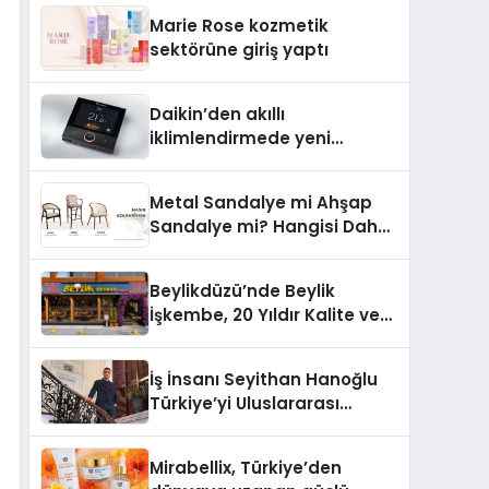
TSSA Düzenleyici Onaylarını
Marie Rose kozmetik
Aldı
sektörüne giriş yaptı
Daikin’den akıllı
iklimlendirmede yeni
dönem: Madoka Plus
Türkiye’de
Metal Sandalye mi Ahşap
Sandalye mi? Hangisi Daha
Avantajlı?
Beylikdüzü’nde Beylik
İşkembe, 20 Yıldır Kalite ve
Lezzetin Değişmeyen Adresi
İş İnsanı Seyithan Hanoğlu
Türkiye’yi Uluslararası
Arenada Tanıtmayı
Hedefliyor
Mirabellix, Türkiye’den