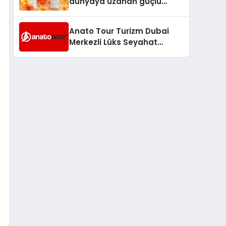
dünyaya uzanan güçlü
büyümesini sürdürüyor
Anato Tour Turizm Dubai
Merkezli Lüks Seyahat
Hizmetleriyle Küresel
Turizmde Öne Çıkıyor