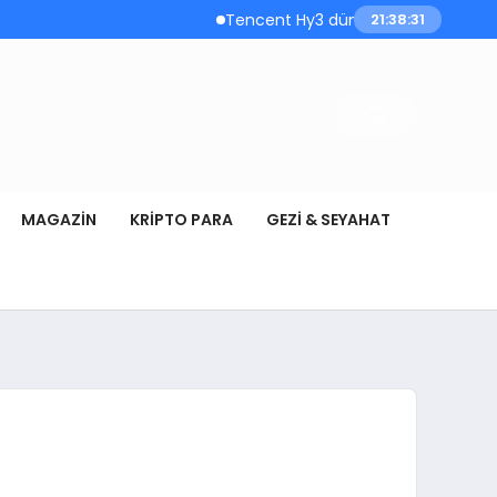
Tencent Hy3 dünya genelinde kullanıma sunul
21:38:33
MAGAZIN
KRIPTO PARA
GEZI & SEYAHAT