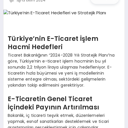
13 Ekim 2024
İŞ DÜNYASI
ANA DEMO
TEKNOLOJI
Türkiye’nin E-Ticaret İşlem
Hacmi Hedefleri
MAGAZIN
Ticaret Bakanlığının “2024-2028 Yılı Stratejik Planı”na
göre, Türkiye’nin e-ticaret işlem hacminin bu yıl
KRIPTO PARA
sonunda 2,2 trilyon liraya ulaşması hedefleniyor. E-
ticaretin hızla büyümesi ve yeni iş modellerinin
GEZI & SEYAHAT
sisteme entegre olması, sektördeki gelişmelerin
yakından takip edilmesini gerektiriyor.
OYUN
E-Ticaretin Genel Ticaret
İçindeki Payının Artırılması
Bakanlık, iç ticareti teşvik etmek, düzenlemeleri
yapmak, esnaf sanatkarları desteklemek ve ticari
araştırmaları gerçekleştirmek için çalışmalar