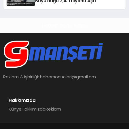
Büyüklüğü 2,4 Trilyonu Aştı
Haberin Doğru Adresi
Reklam & işbirliği:
habersonuclari@gmail.om
Hakkımızda
Künye
Hakkımızda
Reklam