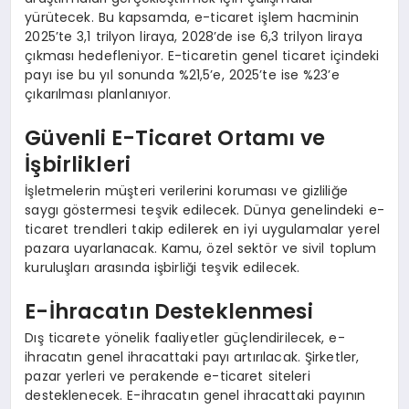
yürütecek. Bu kapsamda, e-ticaret işlem hacminin
2025’te 3,1 trilyon liraya, 2028’de ise 6,3 trilyon liraya
çıkması hedefleniyor. E-ticaretin genel ticaret içindeki
payı ise bu yıl sonunda %21,5’e, 2025’te ise %23’e
çıkarılması planlanıyor.
Güvenli E-Ticaret Ortamı ve
İşbirlikleri
İşletmelerin müşteri verilerini koruması ve gizliliğe
saygı göstermesi teşvik edilecek. Dünya genelindeki e-
ticaret trendleri takip edilerek en iyi uygulamalar yerel
pazara uyarlanacak. Kamu, özel sektör ve sivil toplum
kuruluşları arasında işbirliği teşvik edilecek.
E-İhracatın Desteklenmesi
Dış ticarete yönelik faaliyetler güçlendirilecek, e-
ihracatın genel ihracattaki payı artırılacak. Şirketler,
pazar yerleri ve perakende e-ticaret siteleri
desteklenecek. E-ihracatın genel ihracattaki payının