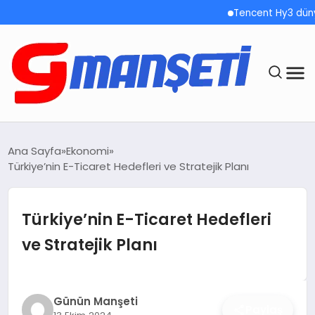
Tencent Hy3 dünya g
ANASAYFA
Ana Sayfa
Ekonomi
Türkiye’nin E-Ticaret Hedefleri ve Stratejik Planı
DEMOLAR
MEGA MENÜ
Türkiye’nin E-Ticaret Hedefleri
ve Stratejik Planı
TEKNOLOJI
OYUN
Günün Manşeti
Paylaş