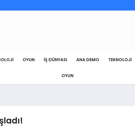
NOLOJI
OYUN
İŞ DÜNYASI
ANA DEMO
TEKNOLOJI
OYUN
şladı!