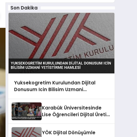
Son Dakika
Yuksekogretim Kurulundan Dijital
Donusum Icin Bilisim Uzmani
Yetistirme Hamlesi
Karabük Üniversitesinde
Lise Öğrencileri Dijital Üretim
ve Yapay Zeka Eğitimleri
Alıyor
YÖK Dijital Dönüşümle