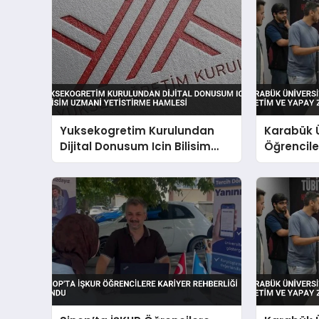
Yuksekogretim Kurulundan
Karabük Ü
Dijital Donusum Icin Bilisim
Öğrenciler
Uzmani Yetistirme Hamlesi
Yapay Zek