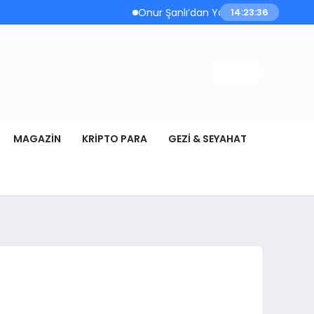
Onur Şanlı’dan Yazın Yeni Hiti: Kartallar | 
14:23:37
MAGAZIN
KRIPTO PARA
GEZI & SEYAHAT