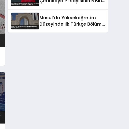
Çetinkaya Pi Sayısının 5 Bin
Basamağını 22 Dakikada
Ezberledi
Musul’da Yükseköğretim
Düzeyinde İlk Türkçe Bölümü
Açıldı